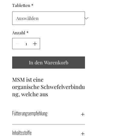
Tabletten
*
Anzahl
*
In den Warenkorb
MSM ist eine
organische Schwefelverbindu
ng, welche aus
Kiefernzellstoff gewonnen
wird. Schwefel spielt eine
Fütterungsempfehlung
wichtige Rolle für die
Gelenkelastizität, sowie für
Fütterungsempfehlung /24h:
eine starke Haarstruktur und
Inhaltsstoffe
Katzen/Hunde (unter 5 kg): 0,5